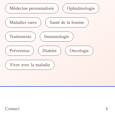
Médecine personnalisée
Ophtalmologie
Maladies rares
Santé de la femme
Traitements
Immunologie
Prévention
Diabète
Oncologie
Vivre avec la maladie
Contact