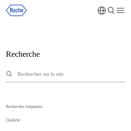
Recherche
Recherche
Type to search the site, press escape to clear
Recherches fréquentes :
Diabète