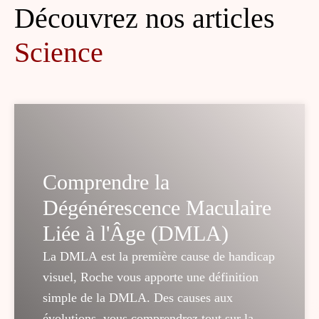
Découvrez nos articles
Patients
Science
Partenariat
Comprendre la
Dégénérescence Maculaire
Liée à l'Âge (DMLA)
La DMLA est la première cause de handicap
visuel, Roche vous apporte une définition
simple de la DMLA. Des causes aux
évolutions, vous comprendrez tout sur la