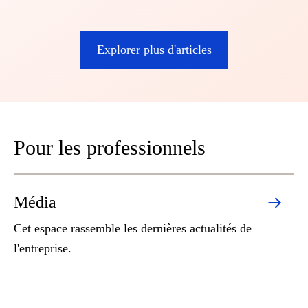
Explorer plus d'articles
Pour les professionnels
Média
Pr
Cet espace rassemble les dernières actualités de
Da
l'entreprise.
re
pr
qu