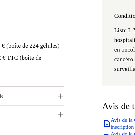
Conditio
Liste I.
hospital
 € (boîte de 224 gélules)
en onco
2 € TTC (boîte de
cancéro
surveill
ie
Avis de 
Avis de la
inscription 
Avis de la