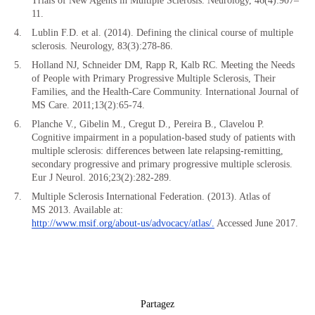
Trials of New Agents in Multiple Sclerosis. Neurology, 46(4):907–
11.
Lublin F.D. et al. (2014). Defining the clinical course of multiple
sclerosis. Neurology, 83(3):278-86.
Holland NJ, Schneider DM, Rapp R, Kalb RC. Meeting the Needs
of People with Primary Progressive Multiple Sclerosis, Their
Families, and the Health-Care Community. International Journal of
MS Care. 2011;13(2):65-74.
Planche V., Gibelin M., Cregut D., Pereira B., Clavelou P.
Cognitive impairment in a population-based study of patients with
multiple sclerosis: differences between late relapsing-remitting,
secondary progressive and primary progressive multiple sclerosis.
Eur J Neurol. 2016;23(2):282-289.
Multiple Sclerosis International Federation. (2013). Atlas of
MS 2013. Available at:
http://www.msif.org/about-us/advocacy/atlas/.
Accessed June 2017.
Partagez