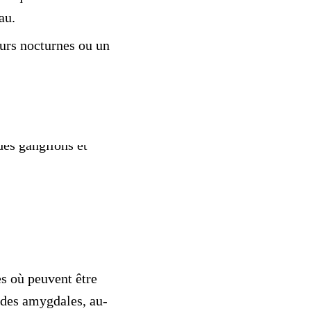
au.
eurs nocturnes ou un
es où peuvent être
n des amygdales, au-