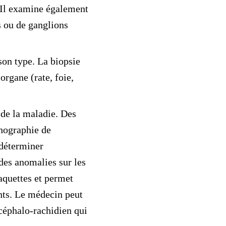
. Il examine également
s ou de ganglions
on type. La biopsie
organe (rate, foie,
 de la maladie. Des
hographie de
 déterminer
des anomalies sur les
laquettes et permet
ints. Le médecin peut
céphalo-rachidien
qui