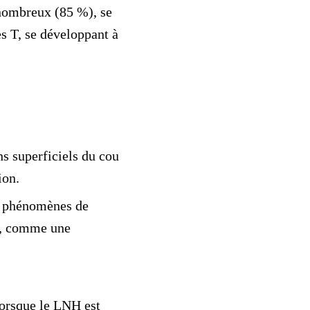
 nombreux (85 %), se
s T, se développant à
ns
superficiels du cou
ion.
s phénomènes de
s, comme une
lorsque le LNH est