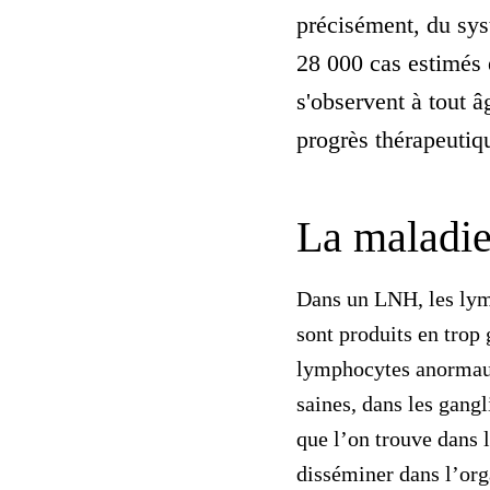
précisément, du sy
28 000 cas estimés 
s'observent à tout 
progrès thérapeutiq
La maladi
Dans
un LNH
, les ly
sont produits en trop 
lymphocytes anorma
saines, dans les gang
que l’on trouve dans l
disséminer dans l’org