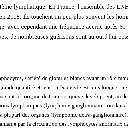
stème lymphatique. En France, l'ensemble des LNH
en 2018. Ils touchent un peu plus souvent les ho
âge, avec cependant une fréquence accrue après 60
ues, de nombreuses guérisons sont aujourd'hui poss
e
mphocytes, variété de globules blancs ayant un rôle ma
grande quantité et leur durée de vie est plus longue que
ux
sont à l’origine de tumeurs qui se développent, au dé
lions lymphatiques (
lymphome ganglionnaire
) ou dans 
a plupart des organes (
lymphome extra-ganglionnaire
)
anisme par la circulation des lymphocytes anormaux da